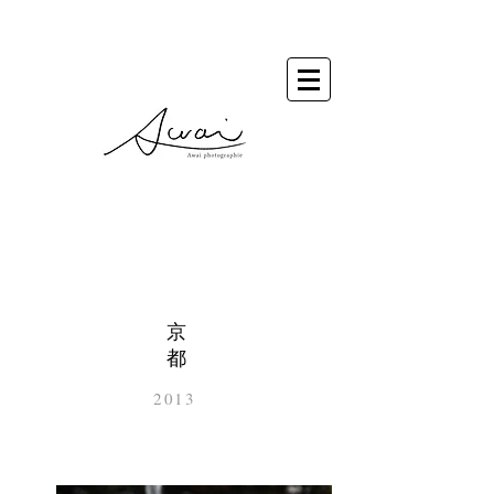
←もどる
京
都
2013