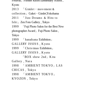
Festival」
Former Rissei Elementary School ,
Kyoto
2013 「Gimlet・movement＆
collection」
Gakei・Gimlet
,
Yokohama
2011 「Jizo Dreams ＆ Hito to
Ishi」
Zen Foto Gallery , Tokyo
1999
「Fuji Photo Salon for the Best New
photographer Award」
Fuji Photo Salon ,
Tokyo
1999 「hanahana
Exhibition
」
GALLERY ISSISS , Kyoto
1999 「Christmas
Exhibition
」
GALLERY ISSISS , Kyoto
「BOX show 2nd」Kita
Gallery , Nara
1998 「AMBIENT TOKYO」LAS
CHICAS , Tokyo
1998 「AMBIENT TOKYO」
KYOZON , Tokyo
Awards
2013 Judges Award , Kamiwaza
Award , GAKEI GIMLET saas
1999 Category award , Fuji Photo
Salon Award
for the Best New