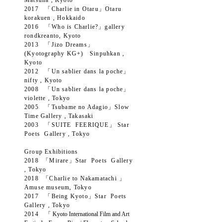
Matsuha , Kyoto
2017 「Charlie in Otaru」Otaru
korakuen , Hokkaido
2016 「Who is Charlie?」gallery
rondkreanto, Kyoto
2013
「Jizo Dreams」
(Kyotography KG+) Sinpuhkan ,
Kyoto
2012 「Un sablier dans la poche」
nifty , Kyoto
2008 「Un sablier dans la poche」
violette , Tokyo
2005 「Tsubame no Adagio」Slow
Time Gallery , Takasaki
2003 「SUITE FEERIQUE」 Star
Poets Gallery , Tokyo
Group Exhibitions
2018 「Mirare」
Star Poets Gallery
, Tokyo
2018 「Charlie to Nakamatachi 」
Amuse museum, Tokyo
2017 「Being Kyoto」
Star Poets
Gallery , Tokyo
2014
「
Kyoto International Film and Art