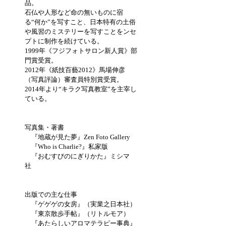
品。
石仏や人形など命の無いものに宿
る“何か”を写すこと、日本特有の土俗
や風習のミステリーを写すことをンセ
プトに制作を続けている。
1999年《フジフォトサロン新人賞》部
門賞受賞。
2012年《紙技百藝2012》馬場伸彦
（写真評論）審査員特別賞受賞。
2014年より“キラク写真教室”を主宰し
ている。
写真集・著書
『地蔵が見た夢』Zen Foto Gallery
『Who is Charlie?』私家版
『おむすびのにぎりかた』ミシマ
社
出版での主な仕事
『ゲゲゲの女房』（実業之日本社）
『東京散歩手帖』（リトルモア）
『あたらしいアロマテラピー事典』