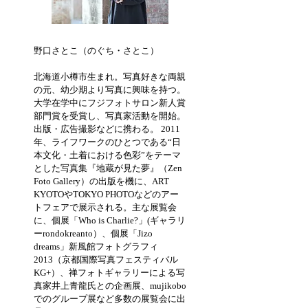
野口さとこ（のぐち・さとこ）
北海道小樽市生まれ。写真好きな両親
の元、幼少期より写真に興味を持つ。
大学在学中にフジフォトサロン新人賞
部門賞を受賞し、写真家活動を開始。
出版・広告撮影などに携わる。 2011
年、ライフワークのひとつである“日
本文化・土着における色彩”をテーマ
とした写真集『地蔵が見た夢』（Zen
Foto Gallery）の出版を機に、ART
KYOTOやTOKYO PHOTOなどのアー
トフェアで展示される。主な展覧会
に、個展「Who is Charlie?」(ギャラリ
ーrondokreanto）、個展「Jizo
dreams」新風館フォトグラフィ
2013（京都国際写真フェスティバル
KG+）、禅フォトギャラリーによる写
真家井上青龍氏との企画展、mujikobo
でのグループ展など多数の展覧会に出