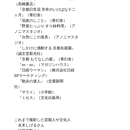
（高橋書店）
『京都日常花 市井のいけばな十二
ヶ月』（青幻舎）
『花政のしごと』（青幻舎）
『野菜たっぷり すり鉢料理』（ア
ノニマスタジオ）
『台所にこの道具』（アノニマスタ
ジオ）
『しかけに感動する 京都名庭園』
（誠文堂新光社）
『京都 もてなしの庭』（青幻舎）
『an・an』（マガジンハウス）
『日経ウーマン』（株式会社日経
BPマーケティング）
『散歩の達人』（交通新聞
社）
『サライ』（小学館）
『ミセス』（文化出版局）
これまで撮影した芸能人や文化人
水木しげるさん