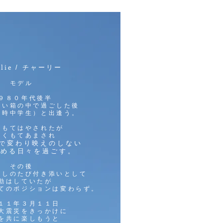
rlie
/ チャーリー
モデル
９８０年代後半
狭い箱の
中で過ごした後
当時中学生）と出逢う。
はもてはやされたが
なくもて
あまされ
変わり映えのしない
で
眺める日々を過ごす。
その後
越しのたび付き添いとして
動は
していたが
てのポジションは変わらず。
１１年３月１１日
大震災
をきっかけ
に
を共に楽しもうと