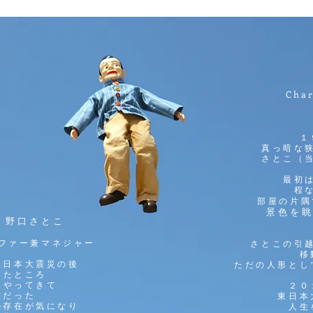
Cha
１
真っ暗な
さとこ（
最初
程
部屋の片隅
景色を
 野口さとこ
ファー兼マネジャー
さとこの引
移
東日本大震災の後
ただの人形とし
いたところ
にやってきて
２０
態だっ
た
東日本
の存在が気になり
人生