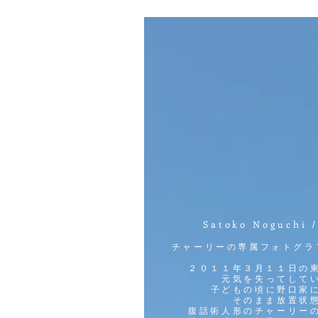
Satoko Noguchi
/
チャーリーの専属フォトグラ
２０１１年３月１１日の
元気を
失ってして
子どもの頃に野口家
そのまま放置状
腹話術人形のチャ
ーリー